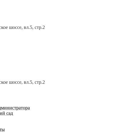
ое шоссе, вл.5, стр.2
ое шоссе, вл.5, стр.2
дминистратора
ий сад
аты